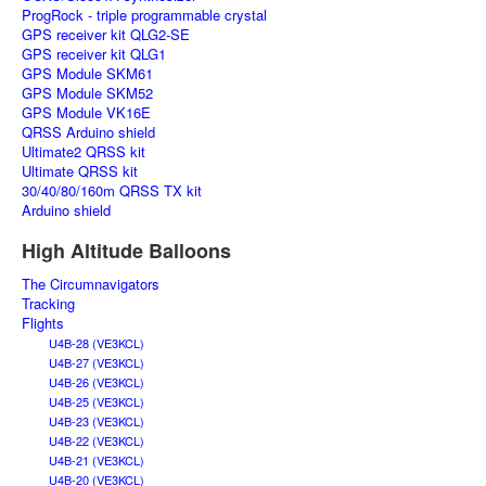
ProgRock - triple programmable crystal
GPS receiver kit QLG2-SE
GPS receiver kit QLG1
GPS Module SKM61
GPS Module SKM52
GPS Module VK16E
QRSS Arduino shield
Ultimate2 QRSS kit
Ultimate QRSS kit
30/40/80/160m QRSS TX kit
Arduino shield
High Altitude Balloons
The Circumnavigators
Tracking
Flights
U4B-28 (VE3KCL)
U4B-27 (VE3KCL)
U4B-26 (VE3KCL)
U4B-25 (VE3KCL)
U4B-23 (VE3KCL)
U4B-22 (VE3KCL)
U4B-21 (VE3KCL)
U4B-20 (VE3KCL)