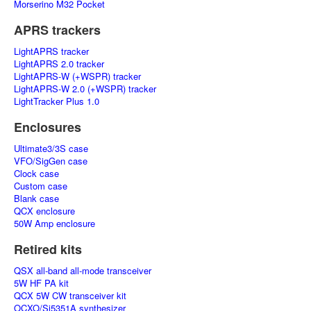
Morserino M32 Pocket
APRS trackers
LightAPRS tracker
LightAPRS 2.0 tracker
LightAPRS-W (+WSPR) tracker
LightAPRS-W 2.0 (+WSPR) tracker
LightTracker Plus 1.0
Enclosures
Ultimate3/3S case
VFO/SigGen case
Clock case
Custom case
Blank case
QCX enclosure
50W Amp enclosure
Retired kits
QSX all-band all-mode transceiver
5W HF PA kit
QCX 5W CW transceiver kit
OCXO/Si5351A synthesizer