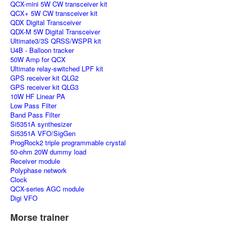
QCX-mini 5W CW transceiver kit
QCX+ 5W CW transceiver kit
QDX Digital Transceiver
QDX-M 5W Digital Transceiver
Ultimate3/3S QRSS/WSPR kit
U4B - Balloon tracker
50W Amp for QCX
Ultimate relay-switched LPF kit
GPS receiver kit QLG2
GPS receiver kit QLG3
10W HF Linear PA
Low Pass Filter
Band Pass Filter
Si5351A synthesizer
Si5351A VFO/SigGen
ProgRock2 triple programmable crystal
50-ohm 20W dummy load
Receiver module
Polyphase network
Clock
QCX-series AGC module
Digi VFO
Morse trainer