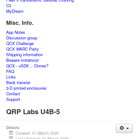
C3
MyDream
Misc. Info.
App Notes
Discussion group
QCX Challenge
QCX WARC Party
Shipping information
Beware imitations!
QCX - uSDX... Clones?
FAQ
Links
Bank transfer
3-D printed enclosures
Contact
Support
QRP Labs U4B-5
Details
Created: 31 March 2020
Last Updated: 31 March 2020