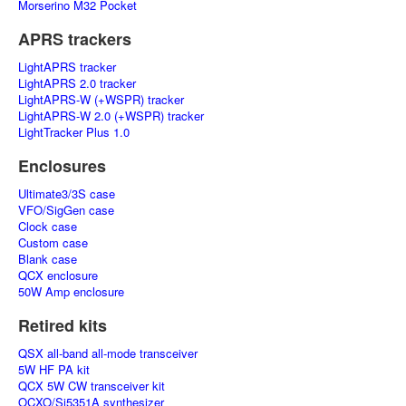
Morserino M32 Pocket
APRS trackers
LightAPRS tracker
LightAPRS 2.0 tracker
LightAPRS-W (+WSPR) tracker
LightAPRS-W 2.0 (+WSPR) tracker
LightTracker Plus 1.0
Enclosures
Ultimate3/3S case
VFO/SigGen case
Clock case
Custom case
Blank case
QCX enclosure
50W Amp enclosure
Retired kits
QSX all-band all-mode transceiver
5W HF PA kit
QCX 5W CW transceiver kit
OCXO/Si5351A synthesizer