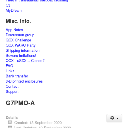
C3
MyDream
Misc. Info.
App Notes
Discussion group
QCX Challenge
QCX WARC Party
Shipping information
Beware imitations!
QCX - uSDX... Clones?
FAQ
Links
Bank transfer
3-D printed enclosures
Contact
Support
G7PMO-A
Details
Created: 18 September 2020
Last Updated: 19 September 2020