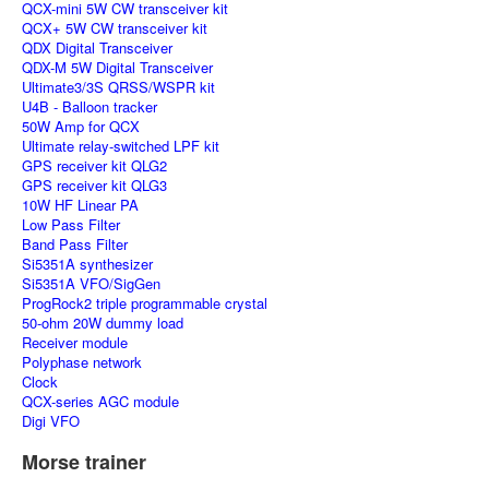
QCX-mini 5W CW transceiver kit
QCX+ 5W CW transceiver kit
QDX Digital Transceiver
QDX-M 5W Digital Transceiver
Ultimate3/3S QRSS/WSPR kit
U4B - Balloon tracker
50W Amp for QCX
Ultimate relay-switched LPF kit
GPS receiver kit QLG2
GPS receiver kit QLG3
10W HF Linear PA
Low Pass Filter
Band Pass Filter
Si5351A synthesizer
Si5351A VFO/SigGen
ProgRock2 triple programmable crystal
50-ohm 20W dummy load
Receiver module
Polyphase network
Clock
QCX-series AGC module
Digi VFO
Morse trainer