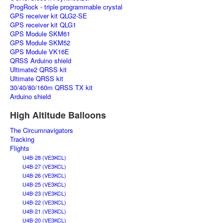
ProgRock - triple programmable crystal
GPS receiver kit QLG2-SE
GPS receiver kit QLG1
GPS Module SKM61
GPS Module SKM52
GPS Module VK16E
QRSS Arduino shield
Ultimate2 QRSS kit
Ultimate QRSS kit
30/40/80/160m QRSS TX kit
Arduino shield
High Altitude Balloons
The Circumnavigators
Tracking
Flights
U4B-28 (VE3KCL)
U4B-27 (VE3KCL)
U4B-26 (VE3KCL)
U4B-25 (VE3KCL)
U4B-23 (VE3KCL)
U4B-22 (VE3KCL)
U4B-21 (VE3KCL)
U4B-20 (VE3KCL)