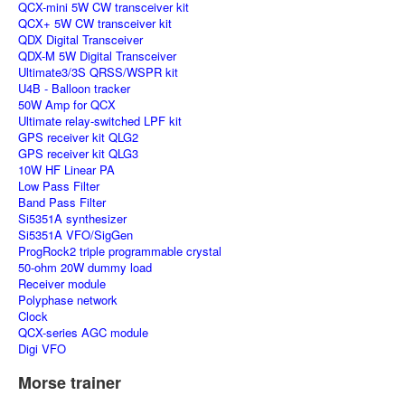
QCX-mini 5W CW transceiver kit
QCX+ 5W CW transceiver kit
QDX Digital Transceiver
QDX-M 5W Digital Transceiver
Ultimate3/3S QRSS/WSPR kit
U4B - Balloon tracker
50W Amp for QCX
Ultimate relay-switched LPF kit
GPS receiver kit QLG2
GPS receiver kit QLG3
10W HF Linear PA
Low Pass Filter
Band Pass Filter
Si5351A synthesizer
Si5351A VFO/SigGen
ProgRock2 triple programmable crystal
50-ohm 20W dummy load
Receiver module
Polyphase network
Clock
QCX-series AGC module
Digi VFO
Morse trainer