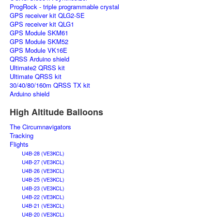
ProgRock - triple programmable crystal
GPS receiver kit QLG2-SE
GPS receiver kit QLG1
GPS Module SKM61
GPS Module SKM52
GPS Module VK16E
QRSS Arduino shield
Ultimate2 QRSS kit
Ultimate QRSS kit
30/40/80/160m QRSS TX kit
Arduino shield
High Altitude Balloons
The Circumnavigators
Tracking
Flights
U4B-28 (VE3KCL)
U4B-27 (VE3KCL)
U4B-26 (VE3KCL)
U4B-25 (VE3KCL)
U4B-23 (VE3KCL)
U4B-22 (VE3KCL)
U4B-21 (VE3KCL)
U4B-20 (VE3KCL)