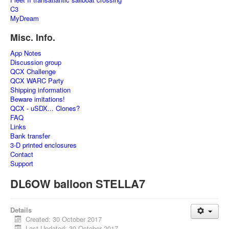
C3
MyDream
Misc. Info.
App Notes
Discussion group
QCX Challenge
QCX WARC Party
Shipping information
Beware imitations!
QCX - uSDX... Clones?
FAQ
Links
Bank transfer
3-D printed enclosures
Contact
Support
DL6OW balloon STELLA7
Details
Created: 30 October 2017
Last Updated: 30 October 2017