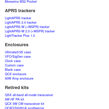
Morserino M32 Pocket
APRS trackers
LightAPRS tracker
LightAPRS 2.0 tracker
LightAPRS-W (+WSPR) tracker
LightAPRS-W 2.0 (+WSPR) tracker
LightTracker Plus 1.0
Enclosures
Ultimate3/3S case
VFO/SigGen case
Clock case
Custom case
Blank case
QCX enclosure
50W Amp enclosure
Retired kits
QSX all-band all-mode transceiver
5W HF PA kit
QCX 5W CW transceiver kit
OCXO/Si5351A synthesizer