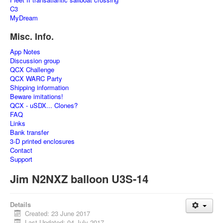
C3
MyDream
Misc. Info.
App Notes
Discussion group
QCX Challenge
QCX WARC Party
Shipping information
Beware imitations!
QCX - uSDX... Clones?
FAQ
Links
Bank transfer
3-D printed enclosures
Contact
Support
Jim N2NXZ balloon U3S-14
Details
Created: 23 June 2017
Last Updated: 04 July 2017