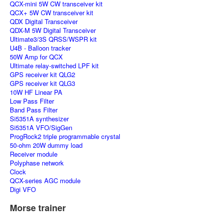
QCX-mini 5W CW transceiver kit
QCX+ 5W CW transceiver kit
QDX Digital Transceiver
QDX-M 5W Digital Transceiver
Ultimate3/3S QRSS/WSPR kit
U4B - Balloon tracker
50W Amp for QCX
Ultimate relay-switched LPF kit
GPS receiver kit QLG2
GPS receiver kit QLG3
10W HF Linear PA
Low Pass Filter
Band Pass Filter
Si5351A synthesizer
Si5351A VFO/SigGen
ProgRock2 triple programmable crystal
50-ohm 20W dummy load
Receiver module
Polyphase network
Clock
QCX-series AGC module
Digi VFO
Morse trainer