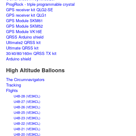
ProgRock - triple programmable crystal
GPS receiver kit QLG2-SE
GPS receiver kit QLG1
GPS Module SKM61
GPS Module SKM52
GPS Module VK16E
QRSS Arduino shield
Ultimate2 QRSS kit
Ultimate QRSS kit
30/40/80/160m QRSS TX kit
Arduino shield
High Altitude Balloons
The Circumnavigators
Tracking
Flights
U4B-28 (VE3KCL)
U4B-27 (VE3KCL)
U4B-26 (VE3KCL)
U4B-25 (VE3KCL)
U4B-23 (VE3KCL)
U4B-22 (VE3KCL)
U4B-21 (VE3KCL)
U4B-20 (VE3KCL)