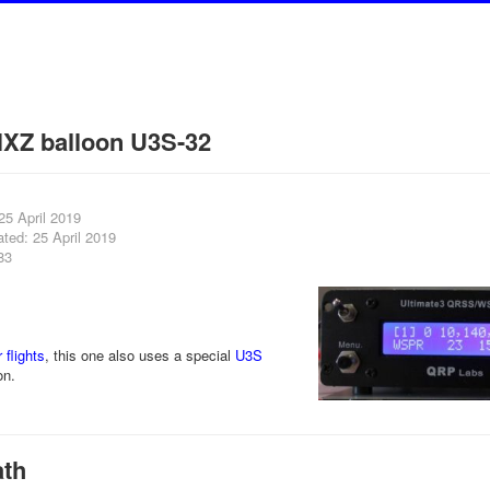
XZ balloon U3S-32
25 April 2019
ted: 25 April 2019
83
 flights
, this one also uses a special
U3S
on.
ath