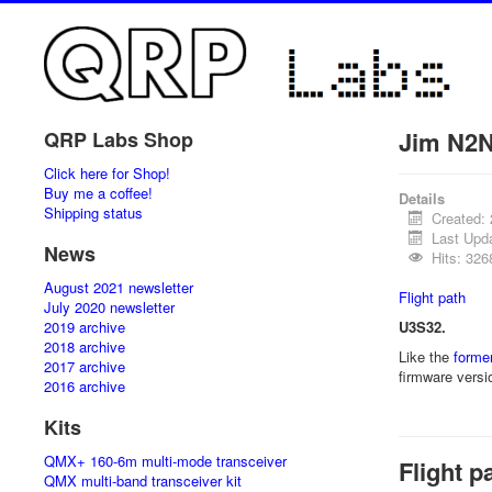
Jim N2N
QRP Labs Shop
Click here for Shop!
Buy me a coffee!
Details
Shipping status
Created: 
Last Upda
News
Hits: 326
August 2021 newsletter
Flight path
July 2020 newsletter
2019 archive
U3S32.
2018 archive
Like the
former
2017 archive
firmware versi
2016 archive
Kits
QMX+ 160-6m multi-mode transceiver
Flight p
QMX multi-band transceiver kit