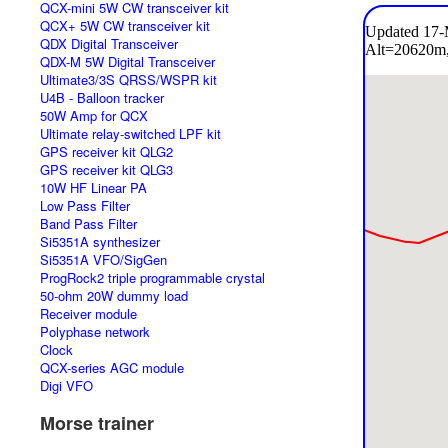
QCX-mini 5W CW transceiver kit
QCX+ 5W CW transceiver kit
QDX Digital Transceiver
QDX-M 5W Digital Transceiver
Ultimate3/3S QRSS/WSPR kit
U4B - Balloon tracker
50W Amp for QCX
Ultimate relay-switched LPF kit
GPS receiver kit QLG2
GPS receiver kit QLG3
10W HF Linear PA
Low Pass Filter
Band Pass Filter
Si5351A synthesizer
Si5351A VFO/SigGen
ProgRock2 triple programmable crystal
50-ohm 20W dummy load
Receiver module
Polyphase network
Clock
QCX-series AGC module
Digi VFO
Morse trainer