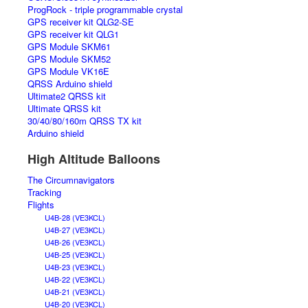
ProgRock - triple programmable crystal
GPS receiver kit QLG2-SE
GPS receiver kit QLG1
GPS Module SKM61
GPS Module SKM52
GPS Module VK16E
QRSS Arduino shield
Ultimate2 QRSS kit
Ultimate QRSS kit
30/40/80/160m QRSS TX kit
Arduino shield
High Altitude Balloons
The Circumnavigators
Tracking
Flights
U4B-28 (VE3KCL)
U4B-27 (VE3KCL)
U4B-26 (VE3KCL)
U4B-25 (VE3KCL)
U4B-23 (VE3KCL)
U4B-22 (VE3KCL)
U4B-21 (VE3KCL)
U4B-20 (VE3KCL)