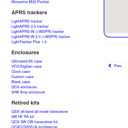
Morserino M32 Pocket
APRS trackers
LightAPRS tracker
LightAPRS 2.0 tracker
LightAPRS-W (+WSPR) tracker
LightAPRS-W 2.0 (+WSPR) tracker
LightTracker Plus 1.0
Enclosures
Ultimate3/3S case
Prev
VFO/SigGen case
Clock case
Custom case
Blank case
QCX enclosure
50W Amp enclosure
Retired kits
QSX all-band all-mode transceiver
5W HF PA kit
QCX 5W CW transceiver kit
OCXO/Si5351A synthesizer