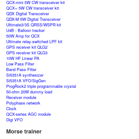
QCX-mini 5W CW transceiver kit
QCX+ 5W CW transceiver kit
QDX Digital Transceiver
QDX-M 5W Digital Transceiver
Ultimate3/3S QRSS/WSPR kit
U4B - Balloon tracker
50W Amp for QCX
Ultimate relay-switched LPF kit
GPS receiver kit QLG2
GPS receiver kit QLG3
10W HF Linear PA
Low Pass Filter
Band Pass Filter
Si5351A synthesizer
Si5351A VFO/SigGen
ProgRock2 triple programmable crystal
50-ohm 20W dummy load
Receiver module
Polyphase network
Clock
QCX-series AGC module
Digi VFO
Morse trainer