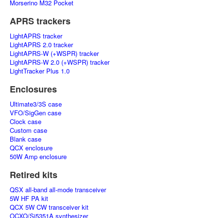
Morserino M32 Pocket
APRS trackers
LightAPRS tracker
LightAPRS 2.0 tracker
LightAPRS-W (+WSPR) tracker
LightAPRS-W 2.0 (+WSPR) tracker
LightTracker Plus 1.0
Enclosures
Ultimate3/3S case
VFO/SigGen case
Clock case
Custom case
Blank case
QCX enclosure
50W Amp enclosure
Retired kits
QSX all-band all-mode transceiver
5W HF PA kit
QCX 5W CW transceiver kit
OCXO/Si5351A synthesizer