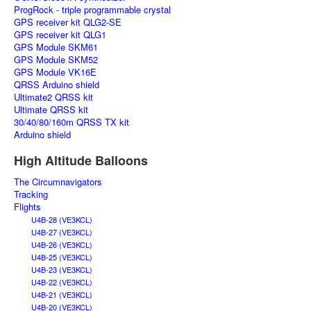
ProgRock - triple programmable crystal
GPS receiver kit QLG2-SE
GPS receiver kit QLG1
GPS Module SKM61
GPS Module SKM52
GPS Module VK16E
QRSS Arduino shield
Ultimate2 QRSS kit
Ultimate QRSS kit
30/40/80/160m QRSS TX kit
Arduino shield
High Altitude Balloons
The Circumnavigators
Tracking
Flights
U4B-28 (VE3KCL)
U4B-27 (VE3KCL)
U4B-26 (VE3KCL)
U4B-25 (VE3KCL)
U4B-23 (VE3KCL)
U4B-22 (VE3KCL)
U4B-21 (VE3KCL)
U4B-20 (VE3KCL)