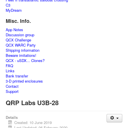
C3
MyDream
Misc. Info.
App Notes
Discussion group
QCX Challenge
QCX WARC Party
Shipping information
Beware imitations!
QCX - uSDX... Clones?
FAQ
Links
Bank transfer
3-D printed enclosures
Contact
Support
QRP Labs U3B-28
Details
Created: 10 June 2019
Last Updated: 06 February 2020