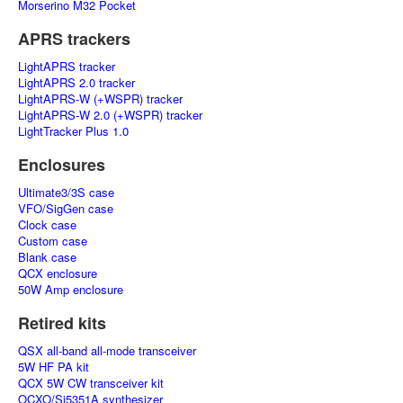
Morserino M32 Pocket
APRS trackers
LightAPRS tracker
LightAPRS 2.0 tracker
LightAPRS-W (+WSPR) tracker
LightAPRS-W 2.0 (+WSPR) tracker
LightTracker Plus 1.0
Enclosures
Ultimate3/3S case
VFO/SigGen case
Clock case
Custom case
Blank case
QCX enclosure
50W Amp enclosure
Retired kits
QSX all-band all-mode transceiver
5W HF PA kit
QCX 5W CW transceiver kit
OCXO/Si5351A synthesizer