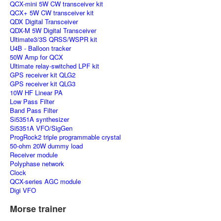
QCX-mini 5W CW transceiver kit
QCX+ 5W CW transceiver kit
QDX Digital Transceiver
QDX-M 5W Digital Transceiver
Ultimate3/3S QRSS/WSPR kit
U4B - Balloon tracker
50W Amp for QCX
Ultimate relay-switched LPF kit
GPS receiver kit QLG2
GPS receiver kit QLG3
10W HF Linear PA
Low Pass Filter
Band Pass Filter
Si5351A synthesizer
Si5351A VFO/SigGen
ProgRock2 triple programmable crystal
50-ohm 20W dummy load
Receiver module
Polyphase network
Clock
QCX-series AGC module
Digi VFO
Morse trainer