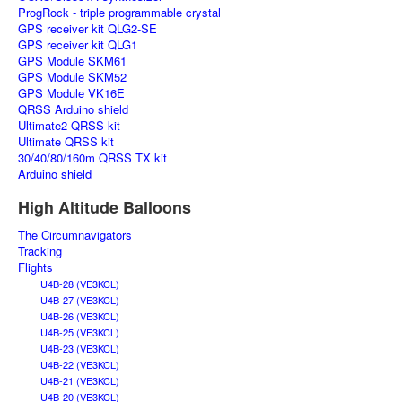
ProgRock - triple programmable crystal
GPS receiver kit QLG2-SE
GPS receiver kit QLG1
GPS Module SKM61
GPS Module SKM52
GPS Module VK16E
QRSS Arduino shield
Ultimate2 QRSS kit
Ultimate QRSS kit
30/40/80/160m QRSS TX kit
Arduino shield
High Altitude Balloons
The Circumnavigators
Tracking
Flights
U4B-28 (VE3KCL)
U4B-27 (VE3KCL)
U4B-26 (VE3KCL)
U4B-25 (VE3KCL)
U4B-23 (VE3KCL)
U4B-22 (VE3KCL)
U4B-21 (VE3KCL)
U4B-20 (VE3KCL)