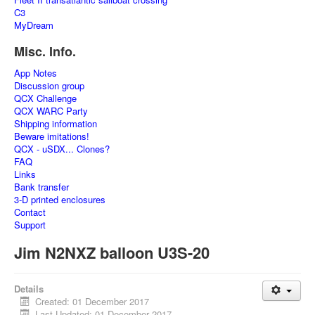
C3
MyDream
Misc. Info.
App Notes
Discussion group
QCX Challenge
QCX WARC Party
Shipping information
Beware imitations!
QCX - uSDX... Clones?
FAQ
Links
Bank transfer
3-D printed enclosures
Contact
Support
Jim N2NXZ balloon U3S-20
Details
Created: 01 December 2017
Last Updated: 01 December 2017