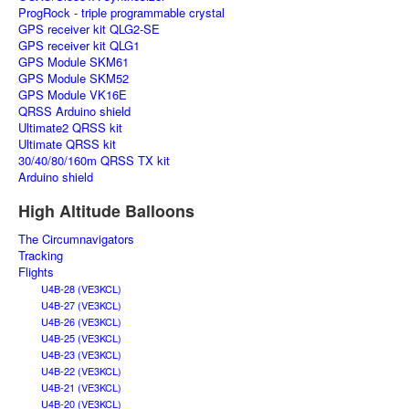
ProgRock - triple programmable crystal
GPS receiver kit QLG2-SE
GPS receiver kit QLG1
GPS Module SKM61
GPS Module SKM52
GPS Module VK16E
QRSS Arduino shield
Ultimate2 QRSS kit
Ultimate QRSS kit
30/40/80/160m QRSS TX kit
Arduino shield
High Altitude Balloons
The Circumnavigators
Tracking
Flights
U4B-28 (VE3KCL)
U4B-27 (VE3KCL)
U4B-26 (VE3KCL)
U4B-25 (VE3KCL)
U4B-23 (VE3KCL)
U4B-22 (VE3KCL)
U4B-21 (VE3KCL)
U4B-20 (VE3KCL)