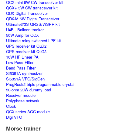
QCX-mini 5W CW transceiver kit
QCX+ 5W CW transceiver kit
QDX Digital Transceiver
QDX-M 5W Digital Transceiver
Ultimate3/3S QRSS/WSPR kit
U4B - Balloon tracker
50W Amp for QCX
Ultimate relay-switched LPF kit
GPS receiver kit QLG2
GPS receiver kit QLG3
10W HF Linear PA
Low Pass Filter
Band Pass Filter
Si5351A synthesizer
Si5351A VFO/SigGen
ProgRock2 triple programmable crystal
50-ohm 20W dummy load
Receiver module
Polyphase network
Clock
QCX-series AGC module
Digi VFO
Morse trainer