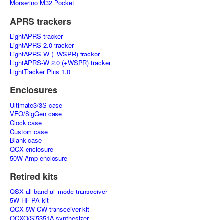
Morserino M32 Pocket
APRS trackers
LightAPRS tracker
LightAPRS 2.0 tracker
LightAPRS-W (+WSPR) tracker
LightAPRS-W 2.0 (+WSPR) tracker
LightTracker Plus 1.0
Enclosures
Ultimate3/3S case
VFO/SigGen case
Clock case
Custom case
Blank case
QCX enclosure
50W Amp enclosure
Retired kits
QSX all-band all-mode transceiver
5W HF PA kit
QCX 5W CW transceiver kit
OCXO/Si5351A synthesizer