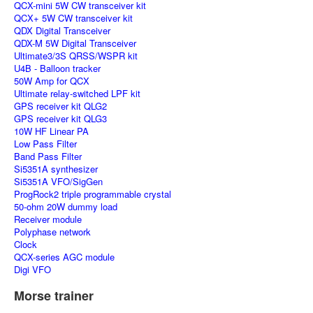
QCX-mini 5W CW transceiver kit
QCX+ 5W CW transceiver kit
QDX Digital Transceiver
QDX-M 5W Digital Transceiver
Ultimate3/3S QRSS/WSPR kit
U4B - Balloon tracker
50W Amp for QCX
Ultimate relay-switched LPF kit
GPS receiver kit QLG2
GPS receiver kit QLG3
10W HF Linear PA
Low Pass Filter
Band Pass Filter
Si5351A synthesizer
Si5351A VFO/SigGen
ProgRock2 triple programmable crystal
50-ohm 20W dummy load
Receiver module
Polyphase network
Clock
QCX-series AGC module
Digi VFO
Morse trainer