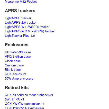
Morserino M32 Pocket
APRS trackers
LightAPRS tracker
LightAPRS 2.0 tracker
LightAPRS-W (+WSPR) tracker
LightAPRS-W 2.0 (+WSPR) tracker
LightTracker Plus 1.0
Enclosures
Ultimate3/3S case
VFO/SigGen case
Clock case
Custom case
Blank case
QCX enclosure
50W Amp enclosure
Retired kits
QSX all-band all-mode transceiver
5W HF PA kit
QCX 5W CW transceiver kit
OCXO/Si5351A synthesizer