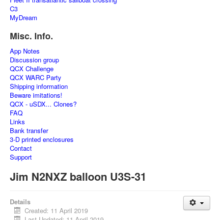
C3
MyDream
Misc. Info.
App Notes
Discussion group
QCX Challenge
QCX WARC Party
Shipping information
Beware imitations!
QCX - uSDX... Clones?
FAQ
Links
Bank transfer
3-D printed enclosures
Contact
Support
Jim N2NXZ balloon U3S-31
Details
Created: 11 April 2019
Last Updated: 11 April 2019