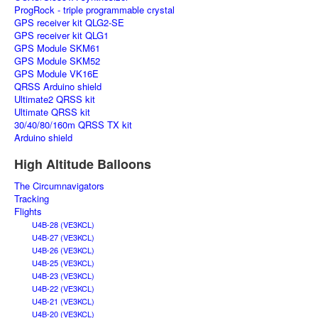
ProgRock - triple programmable crystal
GPS receiver kit QLG2-SE
GPS receiver kit QLG1
GPS Module SKM61
GPS Module SKM52
GPS Module VK16E
QRSS Arduino shield
Ultimate2 QRSS kit
Ultimate QRSS kit
30/40/80/160m QRSS TX kit
Arduino shield
High Altitude Balloons
The Circumnavigators
Tracking
Flights
U4B-28 (VE3KCL)
U4B-27 (VE3KCL)
U4B-26 (VE3KCL)
U4B-25 (VE3KCL)
U4B-23 (VE3KCL)
U4B-22 (VE3KCL)
U4B-21 (VE3KCL)
U4B-20 (VE3KCL)