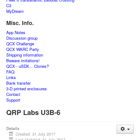
C3
MyDream
Misc. Info.
App Notes
Discussion group
QCX Challenge
QCX WARC Party
Shipping information
Beware imitations!
QCX - uSDX... Clones?
FAQ
Links
Bank transfer
3-D printed enclosures
Contact
Support
QRP Labs U3B-6
Details
Created: 31 July 2017
Last Updated: 31 July 2017