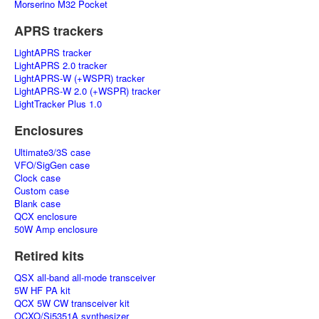
Morserino M32 Pocket
APRS trackers
LightAPRS tracker
LightAPRS 2.0 tracker
LightAPRS-W (+WSPR) tracker
LightAPRS-W 2.0 (+WSPR) tracker
LightTracker Plus 1.0
Enclosures
Ultimate3/3S case
VFO/SigGen case
Clock case
Custom case
Blank case
QCX enclosure
50W Amp enclosure
Retired kits
QSX all-band all-mode transceiver
5W HF PA kit
QCX 5W CW transceiver kit
OCXO/Si5351A synthesizer