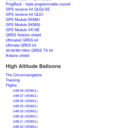
ProgRock - triple programmable crystal
GPS receiver kit QLG2-SE
GPS receiver kit QLG1
GPS Module SKM61
GPS Module SKM52
GPS Module VK16E
QRSS Arduino shield
Ultimate2 QRSS kit
Ultimate QRSS kit
30/40/80/160m QRSS TX kit
Arduino shield
High Altitude Balloons
The Circumnavigators
Tracking
Flights
U4B-28 (VE3KCL)
U4B-27 (VE3KCL)
U4B-26 (VE3KCL)
U4B-25 (VE3KCL)
U4B-23 (VE3KCL)
U4B-22 (VE3KCL)
U4B-21 (VE3KCL)
U4B-20 (VE3KCL)