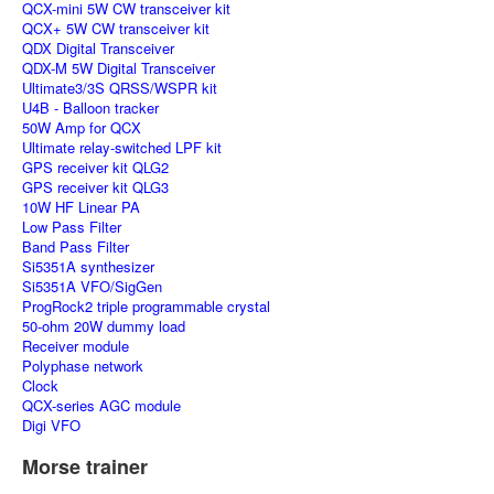
QCX-mini 5W CW transceiver kit
QCX+ 5W CW transceiver kit
QDX Digital Transceiver
QDX-M 5W Digital Transceiver
Ultimate3/3S QRSS/WSPR kit
U4B - Balloon tracker
50W Amp for QCX
Ultimate relay-switched LPF kit
GPS receiver kit QLG2
GPS receiver kit QLG3
10W HF Linear PA
Low Pass Filter
Band Pass Filter
Si5351A synthesizer
Si5351A VFO/SigGen
ProgRock2 triple programmable crystal
50-ohm 20W dummy load
Receiver module
Polyphase network
Clock
QCX-series AGC module
Digi VFO
Morse trainer