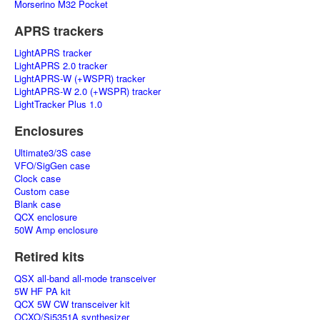
Morserino M32 Pocket
APRS trackers
LightAPRS tracker
LightAPRS 2.0 tracker
LightAPRS-W (+WSPR) tracker
LightAPRS-W 2.0 (+WSPR) tracker
LightTracker Plus 1.0
Enclosures
Ultimate3/3S case
VFO/SigGen case
Clock case
Custom case
Blank case
QCX enclosure
50W Amp enclosure
Retired kits
QSX all-band all-mode transceiver
5W HF PA kit
QCX 5W CW transceiver kit
OCXO/Si5351A synthesizer