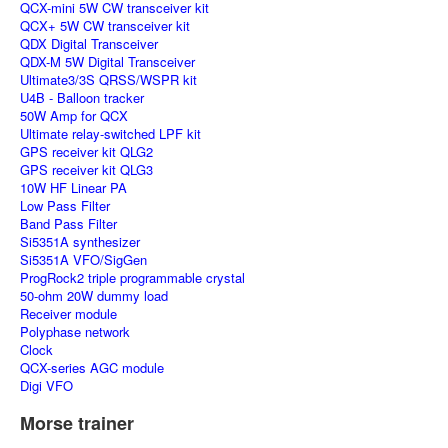
QCX-mini 5W CW transceiver kit
QCX+ 5W CW transceiver kit
QDX Digital Transceiver
QDX-M 5W Digital Transceiver
Ultimate3/3S QRSS/WSPR kit
U4B - Balloon tracker
50W Amp for QCX
Ultimate relay-switched LPF kit
GPS receiver kit QLG2
GPS receiver kit QLG3
10W HF Linear PA
Low Pass Filter
Band Pass Filter
Si5351A synthesizer
Si5351A VFO/SigGen
ProgRock2 triple programmable crystal
50-ohm 20W dummy load
Receiver module
Polyphase network
Clock
QCX-series AGC module
Digi VFO
Morse trainer