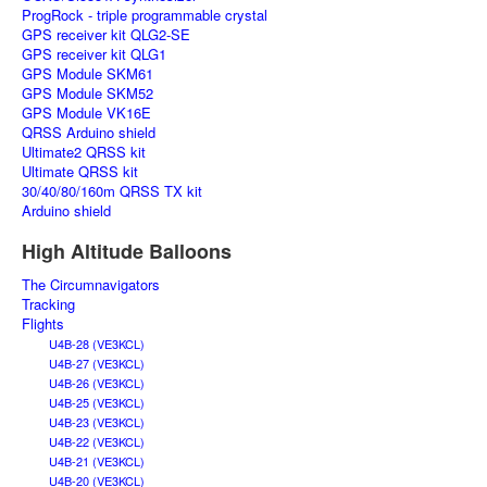
ProgRock - triple programmable crystal
GPS receiver kit QLG2-SE
GPS receiver kit QLG1
GPS Module SKM61
GPS Module SKM52
GPS Module VK16E
QRSS Arduino shield
Ultimate2 QRSS kit
Ultimate QRSS kit
30/40/80/160m QRSS TX kit
Arduino shield
High Altitude Balloons
The Circumnavigators
Tracking
Flights
U4B-28 (VE3KCL)
U4B-27 (VE3KCL)
U4B-26 (VE3KCL)
U4B-25 (VE3KCL)
U4B-23 (VE3KCL)
U4B-22 (VE3KCL)
U4B-21 (VE3KCL)
U4B-20 (VE3KCL)