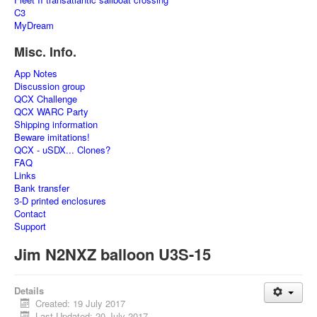
C3
MyDream
Misc. Info.
App Notes
Discussion group
QCX Challenge
QCX WARC Party
Shipping information
Beware imitations!
QCX - uSDX... Clones?
FAQ
Links
Bank transfer
3-D printed enclosures
Contact
Support
Jim N2NXZ balloon U3S-15
Details
Created: 19 July 2017
Last Updated: 20 July 2017