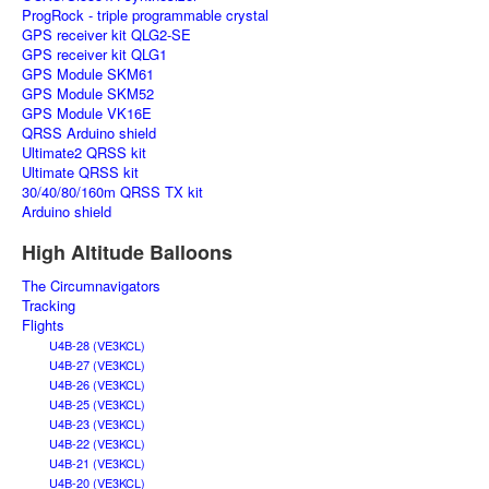
ProgRock - triple programmable crystal
GPS receiver kit QLG2-SE
GPS receiver kit QLG1
GPS Module SKM61
GPS Module SKM52
GPS Module VK16E
QRSS Arduino shield
Ultimate2 QRSS kit
Ultimate QRSS kit
30/40/80/160m QRSS TX kit
Arduino shield
High Altitude Balloons
The Circumnavigators
Tracking
Flights
U4B-28 (VE3KCL)
U4B-27 (VE3KCL)
U4B-26 (VE3KCL)
U4B-25 (VE3KCL)
U4B-23 (VE3KCL)
U4B-22 (VE3KCL)
U4B-21 (VE3KCL)
U4B-20 (VE3KCL)