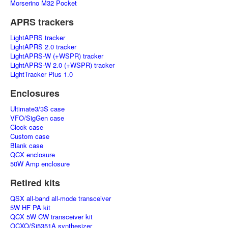
Morserino M32 Pocket
APRS trackers
LightAPRS tracker
LightAPRS 2.0 tracker
LightAPRS-W (+WSPR) tracker
LightAPRS-W 2.0 (+WSPR) tracker
LightTracker Plus 1.0
Enclosures
Ultimate3/3S case
VFO/SigGen case
Clock case
Custom case
Blank case
QCX enclosure
50W Amp enclosure
Retired kits
QSX all-band all-mode transceiver
5W HF PA kit
QCX 5W CW transceiver kit
OCXO/Si5351A synthesizer