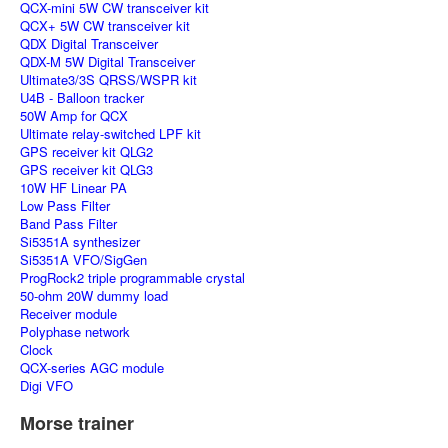
QCX-mini 5W CW transceiver kit
QCX+ 5W CW transceiver kit
QDX Digital Transceiver
QDX-M 5W Digital Transceiver
Ultimate3/3S QRSS/WSPR kit
U4B - Balloon tracker
50W Amp for QCX
Ultimate relay-switched LPF kit
GPS receiver kit QLG2
GPS receiver kit QLG3
10W HF Linear PA
Low Pass Filter
Band Pass Filter
Si5351A synthesizer
Si5351A VFO/SigGen
ProgRock2 triple programmable crystal
50-ohm 20W dummy load
Receiver module
Polyphase network
Clock
QCX-series AGC module
Digi VFO
Morse trainer